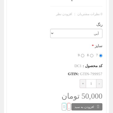
0
نظرات مشتریان
|
افزودن نظر
رنگ
سایز
*
9
8
7
کد محصول :
DC1
GTIN:
GTIN-799957
50,000 تومان
افزودن به سبد