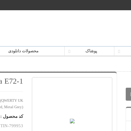
پوشاک
محصولات دانلودی
a E72-1
em (QWERTY UK
d, Metal Grey)
کد محصول :
TIN-799953