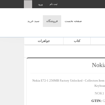
ثبت‌ نام
ورود
صفحه نخست
فروشگاه
سبد خرید
کتاب
جواهرات
Noki
Nokia E72-1 250MB Factory Unlocked - Collectors It
Keyboar
NOK1
GTIN:
G